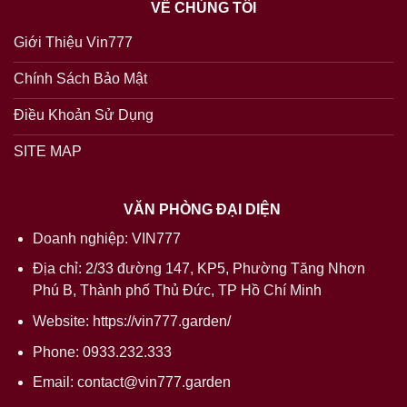
VỀ CHÚNG TÔI
Giới Thiệu Vin777
Chính Sách Bảo Mật
Điều Khoản Sử Dụng
SITE MAP
VĂN PHÒNG ĐẠI DIỆN
Doanh nghiệp: VIN777
Địa chỉ: 2/33 đường 147, KP5, Phường Tăng Nhơn
Phú B, Thành phố Thủ Đức, TP Hồ Chí Minh
Website:
https://vin777.garden/
Phone: 0933.232.333
Email:
contact@vin777.garden