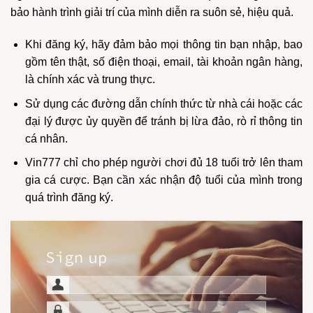
bảo hành trình giải trí của mình diễn ra suôn sẻ, hiệu quả.
Khi đăng ký, hãy đảm bảo mọi thông tin bạn nhập, bao
gồm tên thật, số điện thoại, email, tài khoản ngân hàng,
là chính xác và trung thực.
Sử dụng các đường dẫn chính thức từ nhà cái hoặc các
đại lý được ủy quyền để tránh bị lừa đảo, rò rỉ thông tin
cá nhân​.
Vin777 chỉ cho phép người chơi đủ 18 tuổi trở lên tham
gia cá cược. Bạn cần xác nhận độ tuổi của mình trong
quá trình đăng ký.