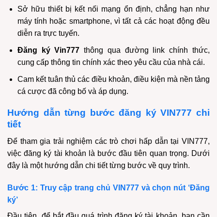
Sở hữu thiết bị kết nối mạng ổn định, chẳng hạn như
máy tính hoặc smartphone, vì tất cả các hoạt động đều
diễn ra trực tuyến.
Đăng ký Vin777
thông qua đường link chính thức,
cung cấp thông tin chính xác theo yêu cầu của nhà cái.
Cam kết tuân thủ các điều khoản, điều kiện mà nền tảng
cá cược đã công bố và áp dụng.
Hướng dẫn từng bước đăng ký VIN777 chi
tiết
Để tham gia trải nghiệm các trò chơi hấp dẫn tại VIN777,
việc đăng ký tài khoản là bước đầu tiên quan trọng. Dưới
đây là một hướng dẫn chi tiết từng bước về quy trình.
Bước 1: Truy cập trang chủ VIN777 và chọn nút ‘Đăng
ký’
Đầu tiên, để bắt đầu quá trình đăng ký tài khoản, bạn cần