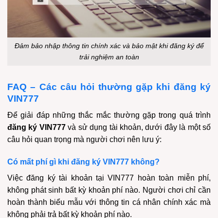
Đảm bảo nhập thông tin chính xác và bảo mật khi đăng ký để
trải nghiệm an toàn
FAQ – Các câu hỏi thường gặp khi đăng ký
VIN777
Để giải đáp những thắc mắc thường gặp trong quá trình
đăng ký VIN777
và sử dụng tài khoản, dưới đây là một số
câu hỏi quan trọng mà người chơi nên lưu ý:
Có mất phí gì khi đăng ký VIN777 không?
Việc đăng ký tài khoản tại VIN777 hoàn toàn miễn phí,
không phát sinh bất kỳ khoản phí nào. Người chơi chỉ cần
hoàn thành biểu mẫu với thông tin cá nhân chính xác mà
không phải trả bất kỳ khoản phí nào​.