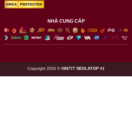
NHÀ CUNG CẤP
Copyright 2026 ©
VIN777 SEOLATOP #1