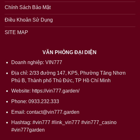
Chính Sách Bảo Mật
Điều Khoản Sử Dụng
SITE MAP
VĂN PHÒNG ĐẠI DIỆN
Doanh nghiệp: VIN777
Địa chỉ: 2/33 đường 147, KP5, Phường Tăng Nhơn
Phú B, Thành phố Thủ Đức, TP Hồ Chí Minh
Website:
https://vin777.garden/
Phone: 0933.232.333
Email:
contact@vin777.garden
Hashtag: #vin777 #link_vin777 #vin777_casino
#vin777garden