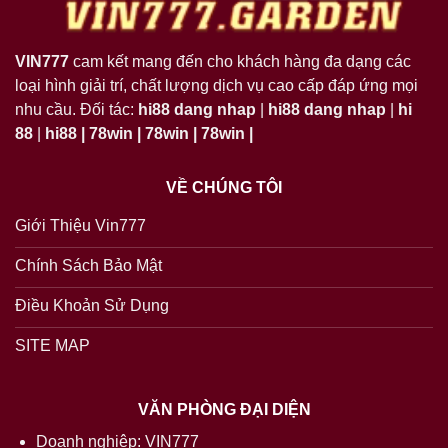
VIN777
cam kết mang đến cho khách hàng đa dạng các
loại hình giải trí, chất lượng dịch vụ cao cấp đáp ứng mọi
nhu cầu. Đối tác:
hi88 dang nhap
|
hi88 dang nhap
|
hi
88
|
hi88
|
78win
|
78win
|
78win
|
VỀ CHÚNG TÔI
Giới Thiệu Vin777
Chính Sách Bảo Mật
Điều Khoản Sử Dụng
SITE MAP
VĂN PHÒNG ĐẠI DIỆN
Doanh nghiệp: VIN777