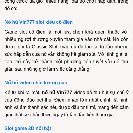
cổng cược đã giới thiệu hàng loạt trò chơi hấp dẫn, trong
đó có:
Nổ hũ Vin777 slot kiểu cổ điển
Game slot cổ điển là một lựa chọn khá quen thuộc với
nhiều người thường xuyên tham gia vào nhà cái. Nó còn
được gọi là Classic Slot, mặc dù đã tồn tại từ lâu nhưng
sức hấp dẫn của nó vẫn không hề giảm sút. Với tính giải trí
cao, trò này trở thành một phương tiện tuyệt vời để thư
giãn sau những giờ làm việc căng thẳng.
Nổ hũ video chất lượng cao
Kể từ khi ra mắt,
nổ hũ Vin777
video đã thu hút sự chú ý
của đông đảo bet thủ. Điểm nhấn lớn nhất chính là hình
ảnh và âm thanh sắc nét, được đầu tư tỉ mỉ, mang đến cảm
giác thật sự chân thực ngay từ lần đầu tiên tham gia.
Slot game 3D nổi bật