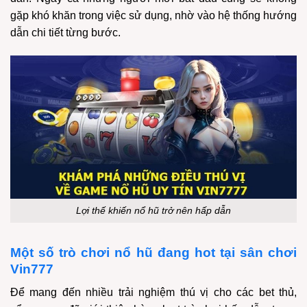
gặp khó khăn trong việc sử dụng, nhờ vào hệ thống hướng
dẫn chi tiết từng bước.
Lợi thế khiến nổ hũ trở nên hấp dẫn
Một số trò chơi nổ hũ đang hot tại sân chơi
Vin777
Để mang đến nhiều trải nghiệm thú vị cho các bet thủ,