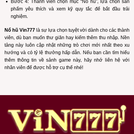
Bước 4: Thành viên chọn mục “Nổ hũ”, lựa chọn sản
phẩm yêu thích và xem kỹ quy tắc để bắt đầu trải
nghiệm.
Nổ hũ Vin777
là sự lựa chọn tuyệt vời dành cho các thành
viên, dù bạn muốn thư giãn hay kiếm thêm thu nhập. Nền
tảng này luôn cập nhật những trò chơi mới nhất theo xu
hướng và có tỷ lệ thưởng hấp dẫn. Nếu bạn cần tìm hiểu
thêm thông tin về sảnh game này, hãy nhớ liên hệ với
nhân viên để được hỗ trợ cụ thể nhé!