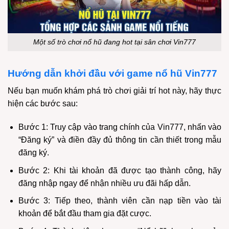
Một số trò chơi nổ hũ đang hot tại sân chơi Vin777
Hướng dẫn khởi đầu với game nổ hũ Vin777
Nếu bạn muốn khám phá trò chơi giải trí hot này, hãy thực
hiện các bước sau:
Bước 1: Truy cập vào trang chính của Vin777, nhấn vào
“Đăng ký” và điền đầy đủ thông tin cần thiết trong mẫu
đăng ký.
Bước 2: Khi tài khoản đã được tạo thành công, hãy
đăng nhập ngay để nhận nhiều ưu đãi hấp dẫn.
Bước 3: Tiếp theo, thành viên cần nạp tiền vào tài
khoản để bắt đầu tham gia đặt cược.