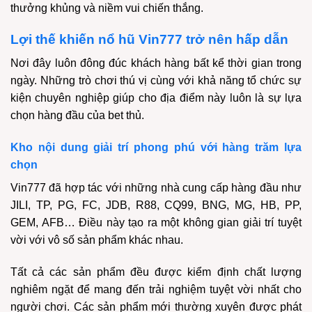
thưởng khủng và niềm vui chiến thắng.
Lợi thế khiến nổ hũ Vin777 trở nên hấp dẫn
Nơi đây luôn đông đúc khách hàng bất kể thời gian trong
ngày. Những trò chơi thú vị cùng với khả năng tổ chức sự
kiện chuyên nghiệp giúp cho địa điểm này luôn là sự lựa
chọn hàng đầu của bet thủ.
Kho nội dung giải trí phong phú với hàng trăm lựa
chọn
Vin777 đã hợp tác với những nhà cung cấp hàng đầu như
JILI, TP, PG, FC, JDB, R88, CQ99, BNG, MG, HB, PP,
GEM, AFB… Điều này tạo ra một không gian giải trí tuyệt
vời với vô số sản phẩm khác nhau.
Tất cả các sản phẩm đều được kiểm định chất lượng
nghiêm ngặt để mang đến trải nghiệm tuyệt vời nhất cho
người chơi. Các sản phẩm mới thường xuyên được phát