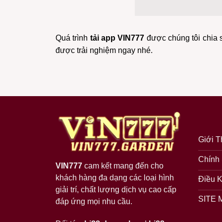
Quá trình
tải app VIN777
được chúng tôi chia 
được trải nghiệm ngay nhé.
Giới T
Chính 
VIN777
cam kết mang đến cho
khách hàng đa dạng các loại hình
Điều 
giải trí, chất lượng dịch vụ cao cấp
SITE 
đáp ứng mọi nhu cầu.