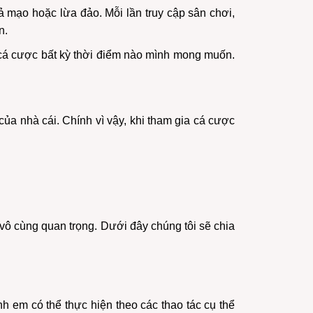
 mạo hoặc lừa đảo. Mỗi lần truy cập sân chơi,
n.
 cá cược bất kỳ thời điểm nào mình mong muốn.
a nhà cái. Chính vì vậy, khi tham gia cá cược
ò vô cùng quan trọng. Dưới đây chúng tôi sẽ chia
h em có thể thực hiện theo các thao tác cụ thể