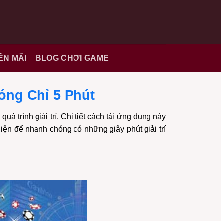
ẾN MÃI
BLOG CHƠI GAME
óng Chỉ 5 Phút
uá trình giải trí. Chi tiết cách tải ứng dụng này
hiện để nhanh chóng có những giây phút giải trí