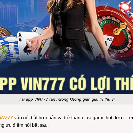
Tải app VIN777 tận hưởng không gian giải trí thú vị
IN777
vẫn nổi bật hơn hẳn và trở thành tựa game hot được cượ
ng ưu điểm nổi bật sau.