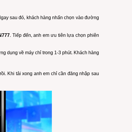
. Ngay sau đó, khách hàng nhấn chọn vào đường
IN777
. Tiếp đến, anh em ưu tiên lựa chọn phiên
t ứng dụng về máy chỉ trong 1-3 phút. Khách hàng
ồi. Khi tải xong anh em chỉ cần đăng nhập sau