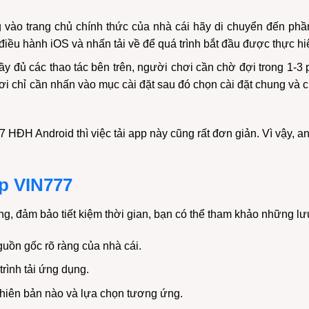
 vào trang chủ chính thức của nhà cái hãy di chuyển đến ph
iều hành iOS và nhấn tải về để quá trình bắt đầu được thực hi
 đủ các thao tác bên trên, người chơi cần chờ đợi trong 1-3 p
hơi chỉ cần nhấn vào mục cài đặt sau đó chọn cài đặt chung và c
HĐH Android thì việc tải app này cũng rất đơn giản. Vì vậy, a
pp VIN777
, đảm bảo tiết kiệm thời gian, bạn có thể tham khảo những lưu
guồn gốc rõ ràng của nhà cái.
trình tải ứng dụng.
 phiên bản nào và lựa chọn tương ứng.