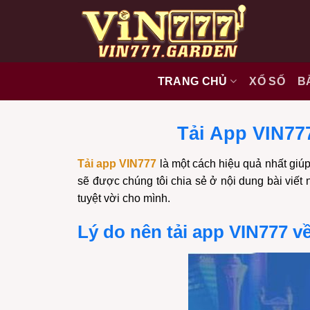
Skip
to
content
TRANG CHỦ
XỔ SỐ
B
Tải App VIN77
Tải app VIN777
là một cách hiệu quả nhất giúp b
sẽ được chúng tôi chia sẻ ở nội dung bài viết 
tuyệt vời cho mình.
Lý do nên tải app VIN777 về