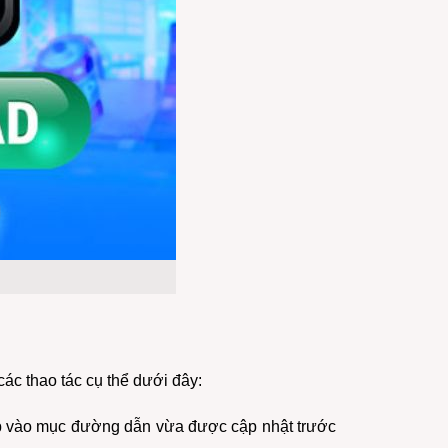
các thao tác cụ thể dưới đây:
ếp vào mục đường dẫn vừa được cập nhật trước