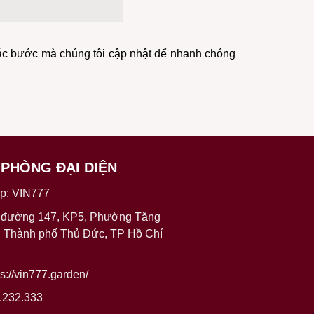
 các bước mà chúng tôi cập nhật để nhanh chóng
 PHÒNG ĐẠI DIỆN
p: VIN777
33 đường 147, KP5, Phường Tăng
 Thành phố Thủ Đức, TP Hồ Chí
ps://vin777.garden/
.232.333