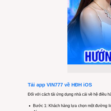
Tải app VIN777 về HĐH iOS
Đối với cách tải ứng dụng nhà cái về hệ điều h
Bước 1: Khách hàng lựa chọn một đường li