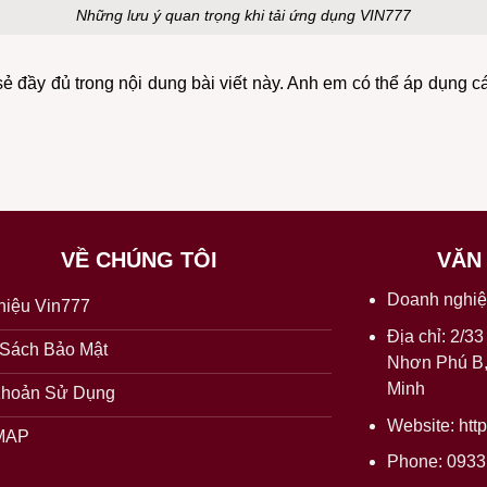
Những lưu ý quan trọng khi tải ứng dụng VIN777
sẻ đầy đủ trong nội dung bài viết này. Anh em có thể áp dụng
VỀ CHÚNG TÔI
VĂN
Doanh nghiệ
hiệu Vin777
Địa chỉ: 2/
Sách Bảo Mật
Nhơn Phú B,
Minh
Khoản Sử Dụng
Website:
htt
MAP
Phone: 0933