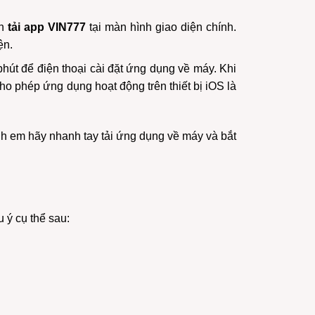
ần
tải app VIN777
tại màn hình giao diện chính.
ện.
hút để điện thoại cài đặt ứng dụng về máy. Khi
ho phép ứng dụng hoạt động trên thiết bị iOS là
nh em hãy nhanh tay tải ứng dụng về máy và bắt
 ý cụ thể sau: