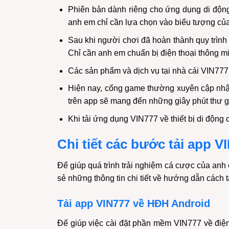
Phiên bản dành riêng cho ứng dụng di động 
anh em chỉ cần lựa chọn vào biểu tượng của
Sau khi người chơi đã hoàn thành quy trìn
Chỉ cần anh em chuẩn bị điện thoại thông mi
Các sản phẩm và dịch vụ tại nhà cái VIN777
Hiện nay, cổng game thường xuyên cập nhật
trên app sẽ mang đến những giây phút thư gi
Khi tải ứng dụng VIN777 về thiết bị di động
Chi tiết các bước tải app V
Để giúp quá trình trải nghiệm cá cược của anh e
sẻ những thông tin chi tiết về hướng dẫn cách t
Tải app VIN777 về HĐH Android
Để giúp việc cài đặt phần mềm VIN777 về điện 