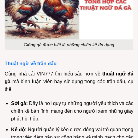
Giống gà được biết là những chiến kê đa dạng
Thuật ngữ về trận đấu
Cùng nhà cái VIN777 tìm hiểu sâu hơn về
thuật ngữ đá
gà
mà bình luận viên hay sử dụng trong các trận đấu, cụ
thể:
Sới gà:
Đây là nơi quy tụ những người yêu thích và các
chiến kê bản lĩnh, mang đến cho người xem những giây
phút hồi hộp.
Kê độ:
Người quản lý kèo cược đóng vai trò quan trọng
trong việc đảm bảo sự công bằng và minh bạch cho các