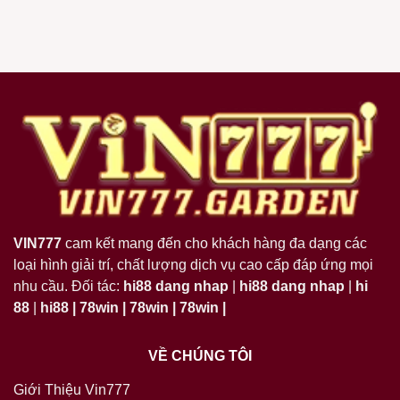
VIN777
cam kết mang đến cho khách hàng đa dạng các
loại hình giải trí, chất lượng dịch vụ cao cấp đáp ứng mọi
nhu cầu. Đối tác:
hi88 dang nhap
|
hi88 dang nhap
|
hi
88
|
hi88
|
78win
|
78win
|
78win
|
VỀ CHÚNG TÔI
Giới Thiệu Vin777