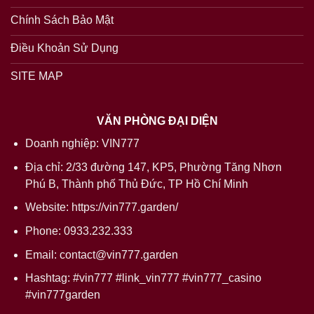
Chính Sách Bảo Mật
Điều Khoản Sử Dụng
SITE MAP
VĂN PHÒNG ĐẠI DIỆN
Doanh nghiệp: VIN777
Địa chỉ: 2/33 đường 147, KP5, Phường Tăng Nhơn
Phú B, Thành phố Thủ Đức, TP Hồ Chí Minh
Website:
https://vin777.garden/
Phone: 0933.232.333
Email:
contact@vin777.garden
Hashtag: #vin777 #link_vin777 #vin777_casino
#vin777garden