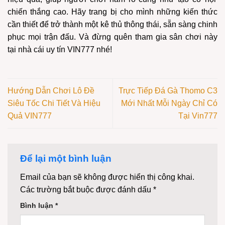
chiến thắng cao. Hãy trang bị cho mình những kiến thức
cần thiết để trở thành một kê thủ thông thái, sẵn sàng chinh
phục mọi trận đấu. Và đừng quên tham gia sân chơi này
tại nhà cái uy tín VIN777 nhé!
Hướng Dẫn Chơi Lô Đề
Trực Tiếp Đá Gà Thomo C3
Siêu Tốc Chi Tiết Và Hiệu
Mới Nhất Mỗi Ngày Chỉ Có
Quả VIN777
Tại Vin777
Để lại một bình luận
Email của bạn sẽ không được hiển thị công khai.
Các trường bắt buộc được đánh dấu
*
Bình luận
*