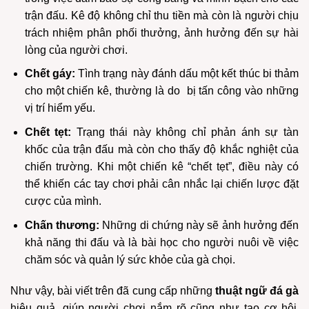
trận đấu. Kê độ không chỉ thu tiền mà còn là người chịu
trách nhiệm phân phối thưởng, ảnh hưởng đến sự hài
lòng của người chơi.
Chết gáy:
Tình trạng này đánh dấu một kết thúc bi thảm
cho một chiến kê, thường là do bị tấn công vào những
vị trí hiểm yếu.
Chết tẹt:
Trạng thái này không chỉ phản ánh sự tàn
khốc của trận đấu mà còn cho thấy độ khắc nghiệt của
chiến trường. Khi một chiến kê “chết tẹt”, điều này có
thể khiến các tay chơi phải cân nhắc lại chiến lược đặt
cược của mình.
Chấn thương:
Những di chứng này sẽ ảnh hưởng đến
khả năng thi đấu và là bài học cho người nuôi về việc
chăm sóc và quản lý sức khỏe của gà chọi.
Như vậy, bài viết trên đã cung cấp những
thuật ngữ đá gà
hiệu quả, giúp người chơi nắm rõ cũng như tạo cơ hội