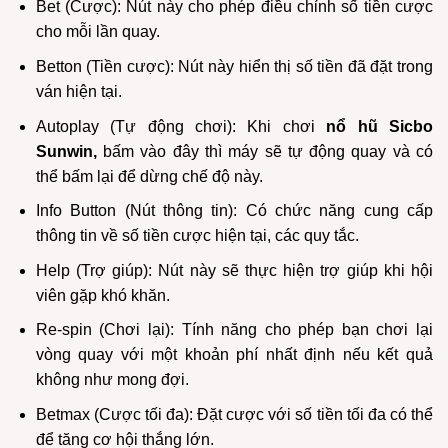
Bet (Cược): Nút này cho phép điều chỉnh số tiền cược
cho mỗi lần quay.
Betton (Tiền cược): Nút này hiển thị số tiền đã đặt trong
ván hiện tại.
Autoplay (Tự động chơi): Khi chơi
nổ hũ Sicbo
Sunwin,
bấm vào đây thì máy sẽ tự động quay và có
thể bấm lại để dừng chế độ này.
Info Button (Nút thông tin): Có chức năng cung cấp
thông tin về số tiền cược hiện tại, các quy tắc.
Help (Trợ giúp): Nút này sẽ thực hiện trợ giúp khi hội
viên gặp khó khăn.
Re-spin (Chơi lại): Tính năng cho phép bạn chơi lại
vòng quay với một khoản phí nhất định nếu kết quả
không như mong đợi.
Betmax (Cược tối đa): Đặt cược với số tiền tối đa có thể
để tăng cơ hội thắng lớn.