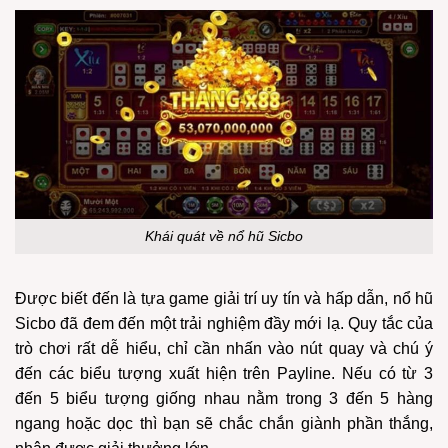
Khái quát về nổ hũ Sicbo
Được biết đến là tựa game giải trí uy tín và hấp dẫn, nổ hũ
Sicbo đã đem đến một trải nghiệm đầy mới lạ. Quy tắc của
trò chơi rất dễ hiểu, chỉ cần nhấn vào nút quay và chú ý
đến các biểu tượng xuất hiện trên Payline. Nếu có từ 3
đến 5 biểu tượng giống nhau nằm trong 3 đến 5 hàng
ngang hoặc dọc thì bạn sẽ chắc chắn giành phần thắng,