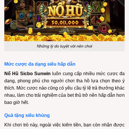
Những lý do tuyệt vời nên chơi
Mức cược đa dạng siêu hấp dẫn
Nổ Hũ Sicbo Sunwin
luôn cung cấp nhiều mức cược đa
dạng, phong phú cho người chơi tha hồ lựa chọn theo ý
thích. Mức cược nào cũng có yêu cầu tỷ lệ trả thưởng khác
nhau, làm cho trải nghiệm của bet thủ trở nên hấp dẫn hơn
bao giờ hết.
Quà tặng siêu khủng
Khi chơi trò này, ngoài việc kiếm tiền, bạn còn nhận được