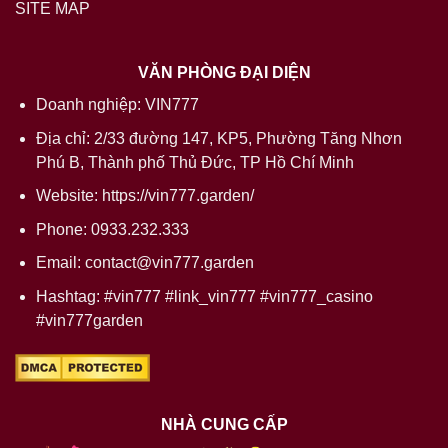
SITE MAP
VĂN PHÒNG ĐẠI DIỆN
Doanh nghiệp: VIN777
Địa chỉ: 2/33 đường 147, KP5, Phường Tăng Nhơn
Phú B, Thành phố Thủ Đức, TP Hồ Chí Minh
Website:
https://vin777.garden/
Phone: 0933.232.333
Email:
contact@vin777.garden
Hashtag: #vin777 #link_vin777 #vin777_casino
#vin777garden
NHÀ CUNG CẤP